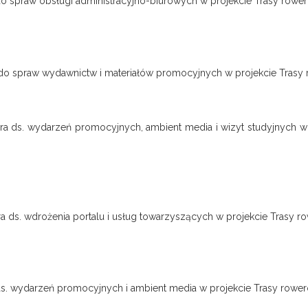
 do spraw obsługi administracyjno-biurowych w projekcie Trasy ro
y do spraw wydawnictw i materiałów promocyjnych w projekcie Tras
ra ds. wydarzeń promocyjnych, ambient media i wizyt studyjnych w
a ds. wdrożenia portalu i usług towarzyszących w projekcie Trasy
 ds. wydarzeń promocyjnych i ambient media w projekcie Trasy row