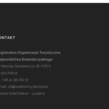
ONTAKT
gionalna Organizacja Turystyczna
ojewództwa Świętokrzyskiego
. Henryka Sienkiewicza 78 /IVP/2
-501
Kielce
l.: +48 41 361 80 57
mail:
rot@swietokrzyskie.travel
Grand Hotel Kielce – 4 piętro)