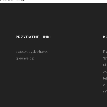
PRZYDATNE LINKI
K
swietokrzyskie.travel
Re
greenvelo.pl
W
ul
25
te
e-
( 