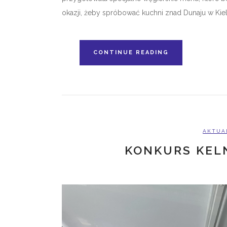
okazji, żeby spróbować kuchni znad Dunaju w Kielc
CONTINUE READING
AKTUA
KONKURS KELN