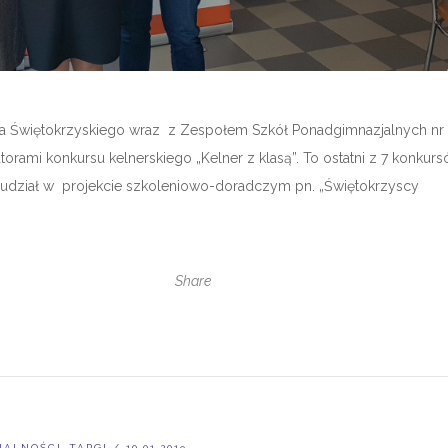
a Świętokrzyskiego wraz z Zespołem Szkół Ponadgimnazjalnych nr 
orami konkursu kelnerskiego „Kelner z klasą”. To ostatni z 7 konkur
 udział w projekcie szkoleniowo-doradczym pn. „Świętokrzyscy
Share
,
UALNOŚCI
TARGI
/ 10.01.2019