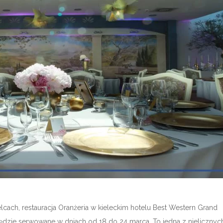
lcach, restauracja Oranżeria w kieleckim hotelu Best Western Grand
ędzie serwowane w dniach od 18 do 24 marca. To jedna z nielicznyc