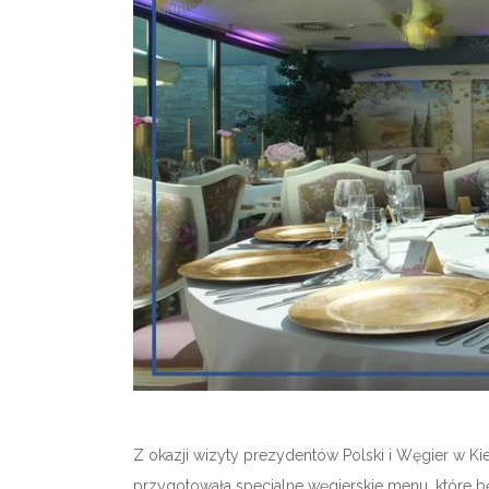
Z okazji wizyty prezydentów Polski i Węgier w Kie
przygotowała specjalne węgierskie menu, które b