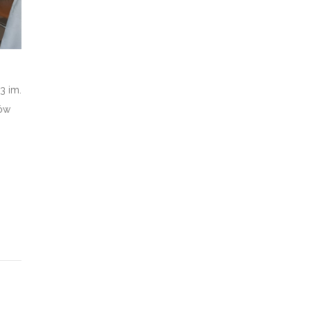
3 im.
sów