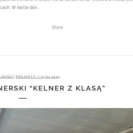
ach. W karcie dań...
Share
,
LNOŚCI
PROJEKTY
/ 07.02.2019
ERSKI “KELNER Z KLASĄ”