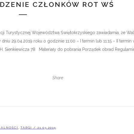
DZENIE CZŁONKÓW ROT WŚ
 Turystycznej Województwa Świętokrzyskiego zawiadamia, że Wa
29.04.2019 roku o godzinie 11:00 – I termin lub 11:15 – II termin
. H. Sienkiewicza 78 Materiały do pobrania Porządek obrad Regulami
Share
,
UALNOŚCI
TARGI
/ 21.03.2019