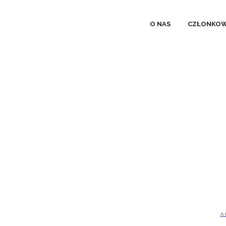
O NAS
CZŁONKOW
A