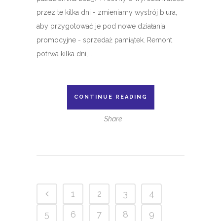
przez te kilka dni - zmieniamy wystrój biura,
aby przygotować je pod nowe działania
promocyjne - sprzedaż pamiątek. Remont
potrwa kilka dni,...
CONTINUE READING
Share
1
2
3
4
5
6
7
8
9