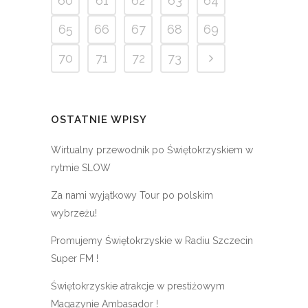
60
61
62
63
64
65
66
67
68
69
70
71
72
73
OSTATNIE WPISY
Wirtualny przewodnik po Świętokrzyskiem w
rytmie SLOW
Za nami wyjątkowy Tour po polskim
wybrzeżu!
Promujemy Świętokrzyskie w Radiu Szczecin
Super FM !
Świętokrzyskie atrakcje w prestiżowym
Magazynie Ambasador !