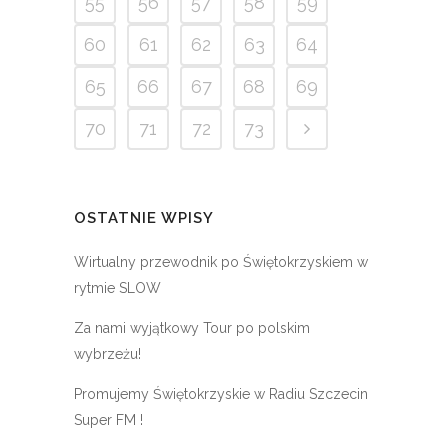
55
56
57
58
59
60
61
62
63
64
65
66
67
68
69
70
71
72
73
OSTATNIE WPISY
Wirtualny przewodnik po Świętokrzyskiem w
rytmie SLOW
Za nami wyjątkowy Tour po polskim
wybrzeżu!
Promujemy Świętokrzyskie w Radiu Szczecin
Super FM !