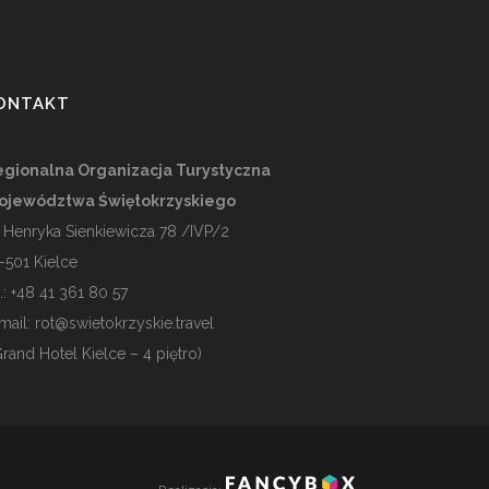
ONTAKT
gionalna Organizacja Turystyczna
ojewództwa Świętokrzyskiego
. Henryka Sienkiewicza 78 /IVP/2
-501
Kielce
l.: +48 41 361 80 57
mail:
rot@swietokrzyskie.travel
Grand Hotel Kielce – 4 piętro)