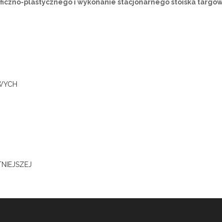
iczno-plastycznego i wykonanie stacjonarnego stoiska targow
OWYCH
NIEJSZEJ