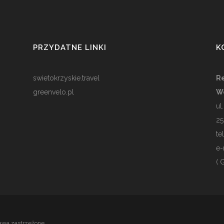
PRZYDATNE LINKI
K
swietokrzyskie.travel
Re
greenvelo.pl
W
ul
25
te
e-
( 
awa zastrzeżone.