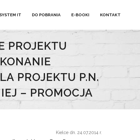
SYSTEM IT
DO POBRANIA
E-BOOKI
KONTAKT
E PROJEKTU
YKONANIE
A PROJEKTU P.N.
EJ – PROMOCJA
Kielce dn. 24.07.2014 r.