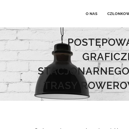
O NAS
CZŁONKOW
POSTĘPOWA
GRAFICZ
STACJONARNEGO 
TRASY ROWERO