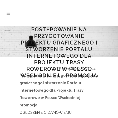
POSTĘPOWANIE NA
PRZYGOTOWANIE
PROJEKTU GRAFICZNEGO I
STWORZENIE PORTALU
INTERNETOWEGO DLA
PROJEKTU TRASY
ROWEROWE W POLSCE
Kielce dn. 06.05.2014 r.
WSCHODNIEJ – PROMOCJA
Postępowanie na przygotowanie projektu
graficznego i stworzenie Portalu
internetowego dla Projektu Trasy
Rowerowe w Polsce Wschodniej –
promocja
OGŁOSZENIE O ZAMÓWIENIU