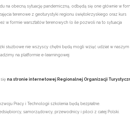
lędu na obecną sytuację pandemiczną, odbędą się one głównie w for
zajęcia terenowe z geoturystyki regionu świętokrzyskiego oraz kurs
ież w formie warsztatów terenowych (o ile pozwoli na to sytuacja
ki służbowe nie wszyscy chętni będą mogli wziąć udział w naszym
madzimy na platformie e-learningowej
 się
na stronie internetowej Regionalnej Organizacji Turystycz
zwoju Pracy i Technologii szkolenia będą bezpłatne.
siębiorcy, samorządowcy, przewodnicy i piloci z całej Polski.