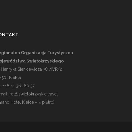
ONTAKT
gionalna Organizacja Turystyczna
ojewództwa Świętokrzyskiego
. Henryka Sienkiewicza 78 /IVP/2
-501
Kielce
l.: +48 41 361 80 57
mail:
rot@swietokrzyskie.travel
Grand Hotel Kielce – 4 piętro)