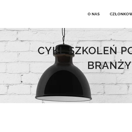
O NAS
CZŁONKOW
CYKL SZKOLEŃ 
BRANŻY