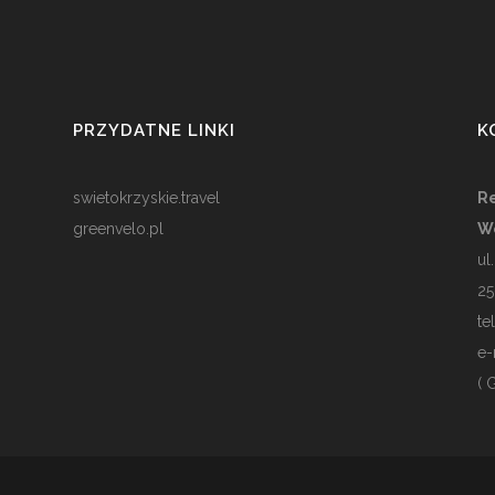
PRZYDATNE LINKI
K
swietokrzyskie.travel
Re
greenvelo.pl
W
ul
25
te
e-
( 