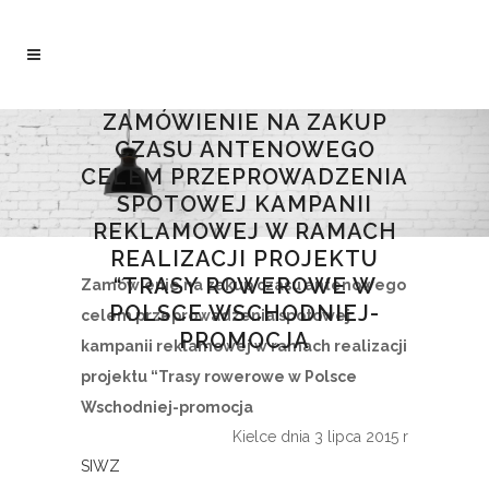
ZAMÓWIENIE NA ZAKUP
CZASU ANTENOWEGO
CELEM PRZEPROWADZENIA
SPOTOWEJ KAMPANII
REKLAMOWEJ W RAMACH
REALIZACJI PROJEKTU
“TRASY ROWEROWE W
Zamówienie na zakup czasu antenowego
POLSCE WSCHODNIEJ-
celem przeprowadzenia spotowej
PROMOCJA
kampanii reklamowej w ramach realizacji
projektu “Trasy rowerowe w Polsce
Wschodniej-promocja
Kielce dnia 3 lipca 2015 r
SIWZ