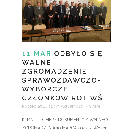
11 MAR
ODBYŁO SIĘ
WALNE
ZGROMADZENIE
SPRAWOZDAWCZO-
WYBORCZE
CZŁONKÓW ROT WŚ
Posted at 14:11h
in
Aktualności
Share
KLIKNIJ I POBIERZ DOKUMENTY Z WALNEGO
ZGROMADZENIA 10 MARCA 2022 R. Wczoraj