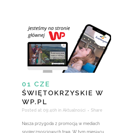
01 CZE
ŚWIĘTOKRZYSKIE W
WP.PL
Posted at 09:40h
in
Aktualności
Share
Nasza przygoda z promocją w mediach
społecznościowych trwa. W tym miesiącu