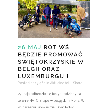
26 MAJ
ROT WŚ
BĘDZIE PROMOWAĆ
ŚWIĘTOKRZYSKIE W
BELGII ORAZ
LUXEMBURGU !
Posted at 13:46h
in
Aktualności
Share
27 maja odbędzie się festyn rodzinny na
terenie NATO Shape w belgijskim Mons. W
wydarzeniu biorą udział Dom Polski