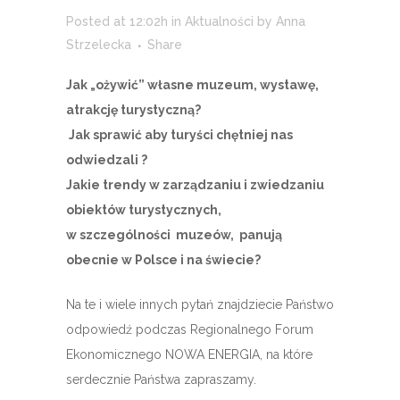
Posted at 12:02h
in
Aktualności
by
Anna
Strzelecka
Share
Jak „ożywić” własne muzeum, wystawę,
atrakcję turystyczną?
Jak sprawić aby turyści chętniej nas
odwiedzali ?
Jakie trendy w zarządzaniu i zwiedzaniu
obiektów turystycznych,
w szczególności muzeów, panują
obecnie w Polsce i na świecie?
Na te i wiele innych pytań znajdziecie Państwo
odpowiedź podczas Regionalnego Forum
Ekonomicznego NOWA ENERGIA, na które
serdecznie Państwa zapraszamy.