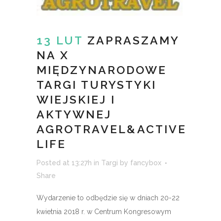
13 LUT
ZAPRASZAMY
NA X
MIĘDZYNARODOWE
TARGI TURYSTYKI
WIEJSKIEJ I
AKTYWNEJ
AGROTRAVEL&ACTIVE
LIFE
Posted at 13:27h
in
Targi
by
fancybox
Share
Wydarzenie to odbędzie się w dniach 20-22
kwietnia 2018 r. w Centrum Kongresowym