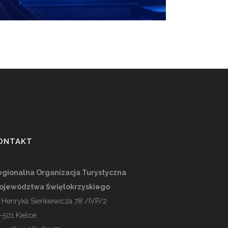
ONTAKT
gionalna Organizacja Turystyczna
ojewództwa Świętokrzyskiego
. Henryka Sienkiewicza 78 /IVP/2
-501
Kielce