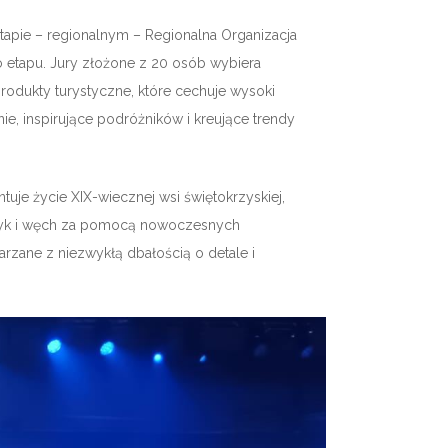
tapie – regionalnym – Regionalna Organizacja
 etapu. Jury złożone z 20 osób wybiera
odukty turystyczne, które cechuje wysoki
ie, inspirujące podróżników i kreujące trendy
je życie XIX-wiecznej wsi świętokrzyskiej,
otyk i węch za pomocą nowoczesnych
rzane z niezwykłą dbałością o detale i