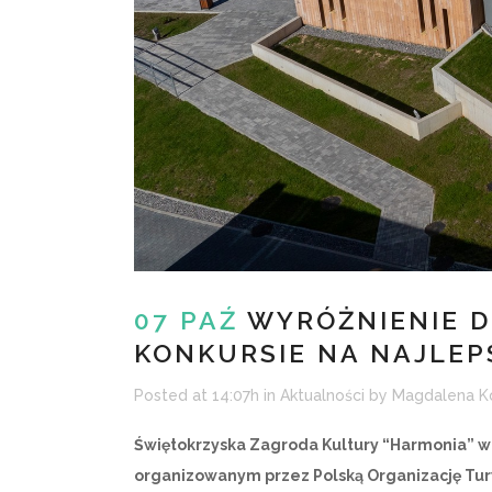
07 PAŹ
WYRÓŻNIENIE D
KONKURSIE NA NAJLEP
Posted at 14:07h
in
Aktualności
by
Magdalena K
Świętokrzyska Zagroda Kultury “Harmonia” w 
organizowanym przez Polską Organizację Tury