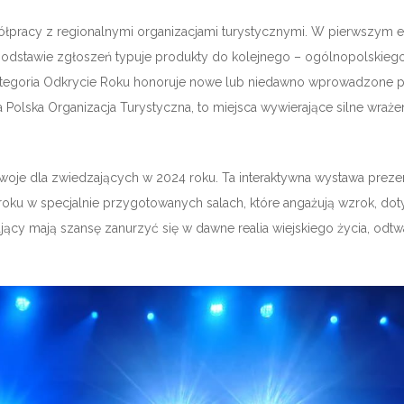
ółpracy z regionalnymi organizacjami turystycznymi. W pierwszym e
dstawie zgłoszeń typuje produkty do kolejnego – ogólnopolskiego
ategoria Odkrycie Roku honoruje nowe lub niedawno wprowadzone pr
a Polska Organizacja Turystyczna, to miejsca wywierające silne wrażen
je dla zwiedzających w 2024 roku. Ta interaktywna wystawa prezentu
roku w specjalnie przygotowanych salach, które angażują wzrok, d
cy mają szansę zanurzyć się w dawne realia wiejskiego życia, odtwa