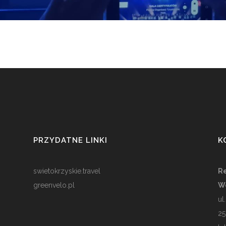
PRZYDATNE LINKI
K
swietokrzyskie.travel
Re
greenvelo.pl
W
ul
25