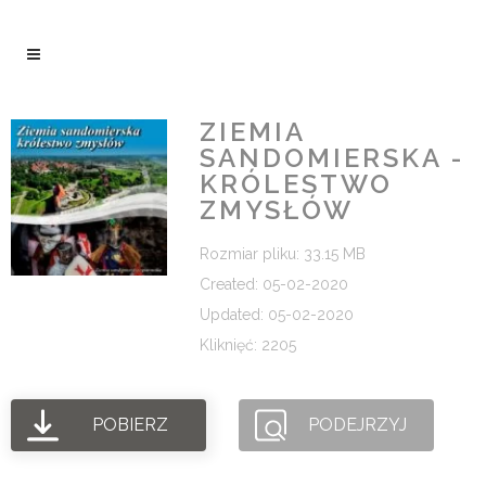
ZIEMIA
SANDOMIERSKA -
KRÓLESTWO
ZMYSŁÓW
Rozmiar pliku: 33.15 MB
Created: 05-02-2020
Updated: 05-02-2020
Kliknięć: 2205
POBIERZ
PODEJRZYJ