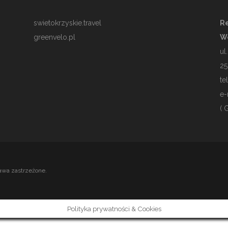
swietokrzyskie.travel
Re
greenvelo.pl
W
ul
25
te
e-
( 
awa zastrzeżone.
Polityka prywatności & Cookies