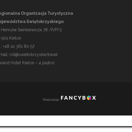
gionalna Organizacja Turystyczna
ojewództwa Świętokrzyskiego
. Henryka Sienkiewicza 78 /IVP/2
-501
Kielce
l.: +48 41 361 80 57
mail:
rot@swietokrzyskie.travel
Grand Hotel Kielce – 4 piętro)
Realizacja: