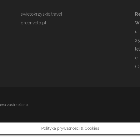
swietokrzyskie.travel
Re
greenvelo.pl
W
ul
25
te
e-
( 
awa zastrzeżone.
Polityka prywatności & Cookies