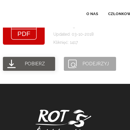
SPRAWOZDANIE FI
O NAS
CZŁONKOW
Rozmiar pliku: 233.17 KB
Created: 03-10-2018
Updated: 03-10-2018
Kliknięć: 1417
POBIERZ
PODEJRZYJ