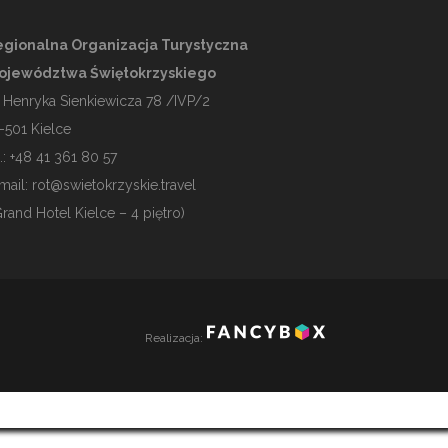
gionalna Organizacja Turystyczna
ojewództwa Świętokrzyskiego
. Henryka Sienkiewicza 78 /IVP/2
-501
Kielce
l.: +48 41 361 80 57
mail:
rot@swietokrzyskie.travel
Grand Hotel Kielce – 4 piętro)
Realizacja: