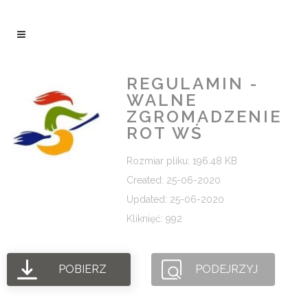
REGULAMIN -
WALNE
ZGROMADZENIE
ROT WŚ
Rozmiar pliku: 196.48 KB
Created: 25-06-2020
Updated: 25-06-2020
Kliknięć: 992
POBIERZ
PODEJRZYJ