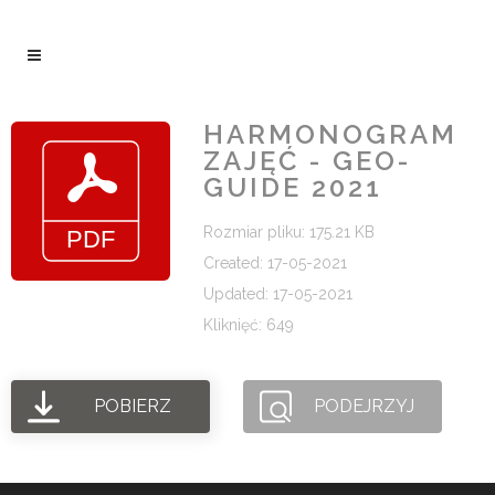
HARMONOGRAM
ZAJĘĆ - GEO-
GUIDE 2021
Rozmiar pliku: 175.21 KB
Created: 17-05-2021
Updated: 17-05-2021
Kliknięć: 649
POBIERZ
PODEJRZYJ