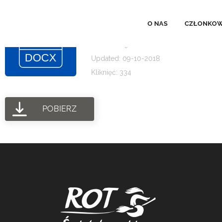
FORMULARZ ZGŁO
O NAS
CZŁONKOW
Rozmiar pliku: 71.94 KB
Created: 09-10-2018
Updated: 09-10-2018
Kliknięć: 334
POBIERZ