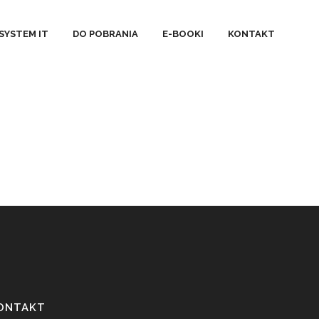
UŹNIA SMAKÓW
SYSTEM IT
DO POBRANIA
E-BOOKI
KONTAKT
ONTAKT