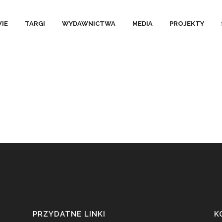
SZENIOWY ŚWIĘTOKRZYSKA K
IE
TARGI
WYDAWNICTWA
MEDIA
PROJEKTY
PRZYDATNE LINKI
K