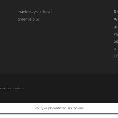
swietokrzyskie.travel
Re
greenvelo.pl
W
ul
25
te
e-
( 
awa zastrzeżone.
Polityka prywatności & Cookies