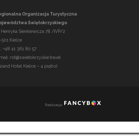
gionalna Organizacja Turystyczna
ojewództwa Świętokrzyskiego
. Henryka Sienkiewicza 78 /IVP/2
-501
Kielce
l.: +48 41 361 80 57
mail:
rot@swietokrzyskie.travel
Grand Hotel Kielce – 4 piętro)
Realizacja: