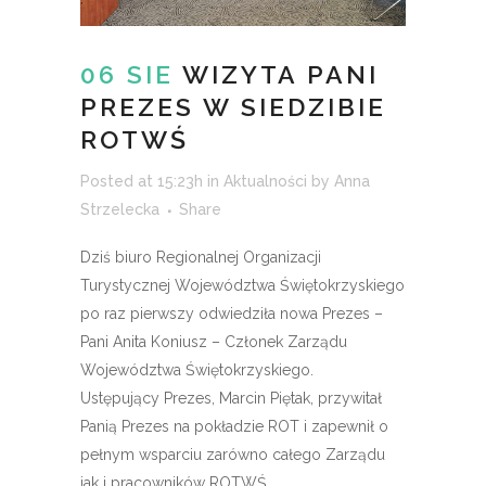
06 SIE
WIZYTA PANI
PREZES W SIEDZIBIE
ROTWŚ
Posted at 15:23h
in
Aktualności
by
Anna
Strzelecka
Share
Dziś biuro
Regionalnej Organizacji
Turystycznej Województwa Świętokrzyskiego
po raz pierwszy odwiedziła nowa Prezes –
Pani
Anita Koniusz – Członek Zarządu
Województwa Świętokrzyskiego
.
Ustępujący Prezes,
Marcin Piętak
, przywitał
Panią Prezes na pokładzie ROT i zapewnił o
pełnym wsparciu zarówno całego Zarządu
jak i pracowników ROTWŚ.