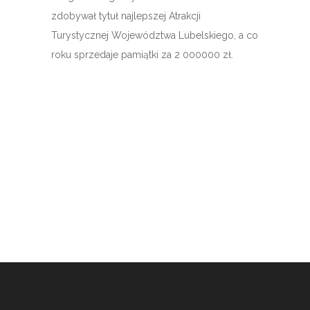
zdobywał tytuł najlepszej Atrakcji
Turystycznej Województwa Lubelskiego, a co
roku sprzedaje pamiątki za 2 000000 zł.