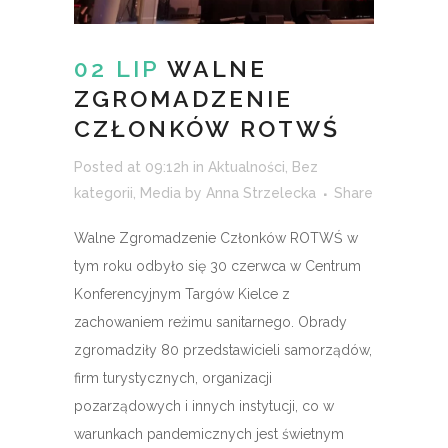
02 LIP
WALNE
ZGROMADZENIE
CZŁONKÓW ROTWŚ
Posted at 09:12h
in
Aktualności
,
Bez
kategorii
,
Media
by
Anna Strzelecka
Share
Walne Zgromadzenie Członków ROTWŚ w
tym roku odbyło się 30 czerwca w Centrum
Konferencyjnym Targów Kielce z
zachowaniem reżimu sanitarnego. Obrady
zgromadziły 80 przedstawicieli samorządów,
firm turystycznych, organizacji
pozarządowych i innych instytucji, co w
warunkach pandemicznych jest świetnym