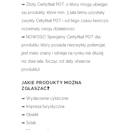
➡ Złoty Certyfikat POT, o który mogą ubiegać
się produkty, które min. 3 lata temu uzyskały
zwykły Cetyfikat POT i od tego czasu twórczo
rozwinęły swoją działalność
➡ NOWOŚĆ! Specjalny Certyfikat POT dla
produktu, który posiada niezwykły potencjał,
jest mało znany i istnieje na rynku nie dłużej
niż dwa lata. (licząc od daty otwarcia
produktu).
JAKIE PRODUKTY MOŻNA
ZGŁASZAĆ❓
➡ Wydarzenie cykliczne
➡ Impreza turystyczna
➡ Obiekt
➡ Szlak