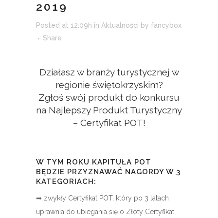
2019
Posted at 12:09h
in
Aktualności
by
fancybox
Share
Działasz w branży turystycznej w
regionie świętokrzyskim?
Zgłoś swój produkt do konkursu
na Najlepszy Produkt Turystyczny
– Certyfikat POT!
W TYM ROKU KAPITUŁA POT
BĘDZIE PRZYZNAWAĆ NAGORDY W 3
KATEGORIACH:
➡ zwykły Certyfikat POT, który po 3 latach
uprawnia do ubiegania się o Złoty Certyfikat