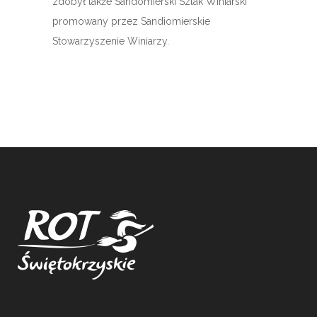
zdobył także Sandomierski Szlak Winiarski
promowany przez Sandiomierskie
Stowarzyszenie Winiarzy.