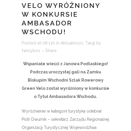
VELO WYRÓŻNIONY
W KONKURSIE
AMBASADOR
WSCHODU!
Posted at 08:11h
in
Aktualności
,
Targi
by
fancybox
Share
Wspaniałe wieści z Janowa Podlaskiego!
Podczas uroczystej gali na Zamku
Biskupim Wschodni Szlak Rowerowy
Green Velo został wyróżniony w konkursie
o Tytuł Ambasadora Wschodu.
Wyróżnienie w kategorii turystyka odebrał
Piotr Dwurnik – sekretarz Zarządu Regionalnej
Organizacji Turystycznej Województwa