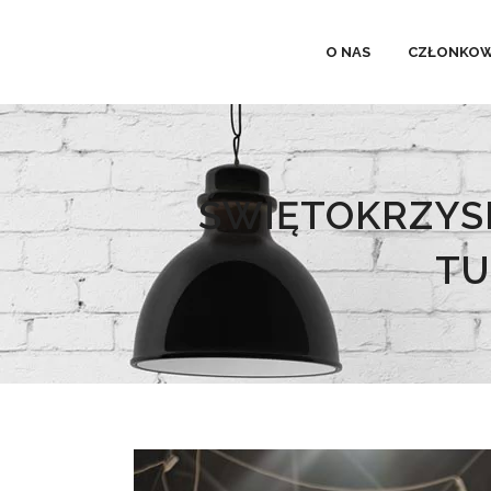
O NAS
CZŁONKOW
ŚWIĘTOKRZYS
TU