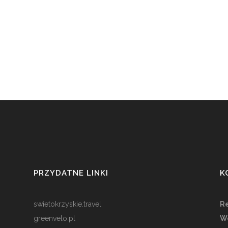
PRZYDATNE LINKI
K
swietokrzyskie.travel
Re
greenvelo.pl
W