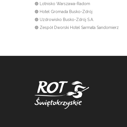
🟢 Lotnisko Warszawa-Radom
🟢 Hotel Gromada Busko-Zdrój
🟢 Uzdrowisko Busko-Zdrój S.A.
🟢 Zespół Dworski Hotel Sarmata Sandomierz