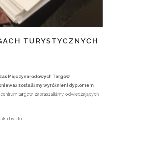
GACH TURYSTYCZNYCH
dczas Międzynarodowych Targów
ponieważ zostaliśmy wyróżnieni dyplomem
entrum targów, zapraszaliśmy odwiedzających
ku byli to: