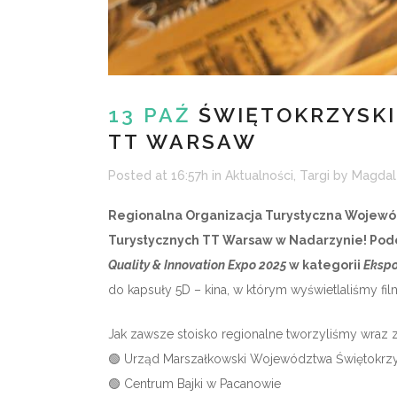
13 PAŹ
ŚWIĘTOKRZYSKI
TT WARSAW
Posted at 16:57h
in
Aktualności
,
Targi
by
Magdal
Regionalna Organizacja Turystyczna Wojewó
Turystycznych TT Warsaw w Nadarzynie! Podc
Quality & Innovation Expo 2025
w kategorii
Ekspo
do kapsuły 5D – kina, w którym wyświetlaliśmy fi
Jak zawsze stoisko regionalne tworzyliśmy wra
🟢 Urząd Marszałkowski Województwa Świętokrz
🟢 Centrum Bajki w Pacanowie