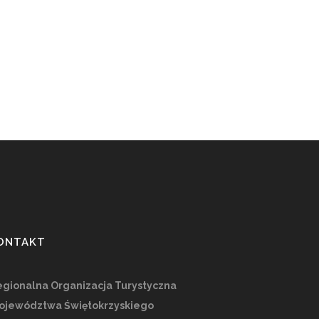
ONTAKT
gionalna Organizacja Turystyczna
ojewództwa Świętokrzyskiego