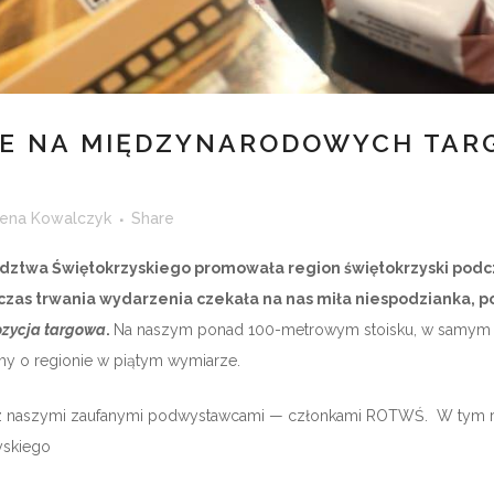
E NA MIĘDZYNARODOWYCH TAR
ena Kowalczyk
Share
dztwa Świętokrzyskiego promowała region świętokrzyski po
zas trwania wydarzenia czekała na nas miła niespodzianka, 
zycja targowa
.
Na naszym ponad 100-metrowym stoisku, w samym c
lmy o regionie w piątym wymiarze.
z z naszymi zaufanymi podwystawcami — członkami ROTWŚ. W tym ro
yskiego