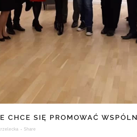
E CHCE SIĘ PROMOWAĆ WSPÓLN
trzelecka
Share