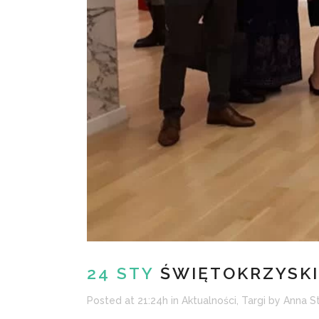
24 STY
ŚWIĘTOKRZYSKI
Posted at 21:24h
in
Aktualności
,
Targi
by
Anna S