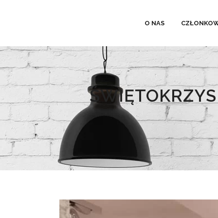
O NAS
CZŁONKOW
ŚWIĘTOKRZYS