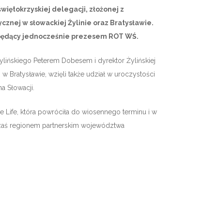
iętokrzyskiej delegacji, złożonej z
znej w słowackiej Żylinie oraz Bratysławie.
, będący jednocześnie prezesem ROT WŚ.
Żylińskiego Peterem Dobesem i dyrektor Żylińskiej
 Bratysławie, wzięli także udział w uroczystości
na Słowacji.
 Life, która powróciła do wiosennego terminu i w
a, zaś regionem partnerskim województwa