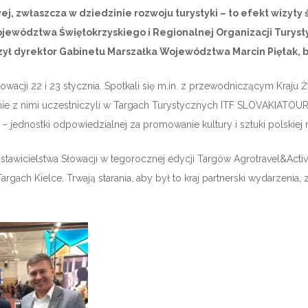
zwłaszcza w dziedzinie rozwoju turystyki – to efekt wizyty św
ewództwa Świętokrzyskiego i Regionalnej Organizacji Turystyc
czył dyrektor Gabinetu Marszałka Województwa Marcin Piętak
wacji 22 i 23 stycznia. Spotkali się m.in. z przewodniczącym Kraju 
ie z nimi uczestniczyli w Targach Turystycznych ITF SLOVAKIATOUR w
e – jednostki odpowiedzialnej za promowanie kultury i sztuki polskiej 
wicielstwa Słowacji w tegorocznej edycji Targów Agrotravel&Active
argach Kielce. Trwają starania, aby był to kraj partnerski wydarzeni