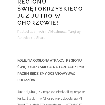
REGIONU
ŚWIĘTOKRZYSKIEGO
JUŻ JUTRO W
CHORZOWIE!
Posted at 13:35h
in
Aktualności
,
Targi
by
fancybox
Share
KOLEJNA ODSŁONA ATRAKCJI REGIONU
ŚWIĘTOKRZYSKIEGO NA TARGACH !
TYM
RAZEM BĘDZIEMY OCZAROWYWAĆ
CHORZÓW!
Już od jutra tj. 17 maja do niedzieli 19 maja w
Parku Śląskim w Chorzowie odbędą się VII