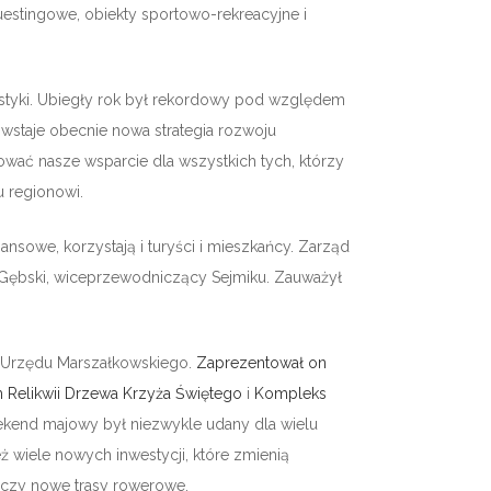
estingowe, obiekty sportowo-rekreacyjne i
styki. Ubiegły rok był rekordowy pod względem
owstaje obecnie nowa strategia rozwoju
ować nasze wsparcie dla wszystkich tych, którzy
u regionowi.
ansowe, korzystają i turyści i mieszkańcy. Zarząd
w Gębski, wiceprzewodniczący Sejmiku. Zauważył
i Urzędu Marszałkowskiego.
Zaprezentował on
m Relikwii Drzewa Krzyża Świętego
i
Kompleks
eekend majowy był niezwykle udany dla wielu
eż wiele nowych inwestycji, które zmienią
i czy nowe trasy rowerowe.