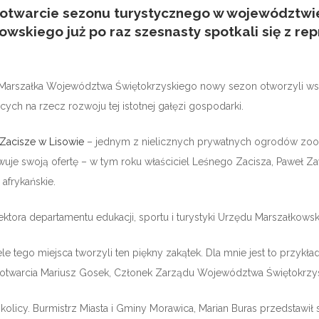
e otwarcie sezonu turystycznego w województwi
wskiego już po raz szesnasty spotkali się z rep
Marszałka Województwa Świętokrzyskiego nowy sezon otworzyli ws
cych na rzecz rozwoju tej istotnej gałęzi gospodarki.
acisze w Lisowie
– jednym z nielicznych prywatnych ogrodów zool
dowuje swoją ofertę – w tym roku właściciel Leśnego Zacisza, Paweł 
afrykańskie.
ktora departamentu edukacji, sportu i turystyki Urzędu Marszałkowsk
tego miejsca tworzyli ten piękny zakątek. Dla mnie jest to przykład na
otwarcia Mariusz Gosek, Członek Zarządu Województwa Świętokrzy
 okolicy. Burmistrz Miasta i Gminy Morawica, Marian Buras przedstawił