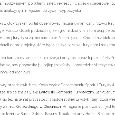
 między innymi popularny zalew rekreacyjny, ścieżki spacerowe i qu
się atrakcyjnym miejscem do życia i wypoczynku.
e świętokrzyskim od lat obserwować można dynamiczny rozwój tury
akcje. Mariusz Gosek podzielił się ze zgromadzonymi informacją, że p
 której turystyka zajmie bardzo ważne miejsce. – Chciałem zadeklar
erali dobre projekty, które będą służyć państwu, turystom i naszem
tóra bardzo dynamiczne się rozwija i przynosi coraz lepsze efekty fin
ałania, aby przynosiły jak najlepsze efekty – powiedział Mieczysła
ystyką jednodniową.
owy przedstawił Jacek Kowalczyk z Departamentu Sportu i Turystyk
zej trójce znalazły się:
Bałtowski Kompleks Turystyczny
,
Sanktuariu
ię też na temat przyszłości świętokrzyskiej turystyki: sam długi w
zy
Zamku Królewskiego w Chęcinach
. W regionie planowanych jest t
 się tężnia w Busku-Zdroju, Baseny Tropikalne przy Hotelu Binkowsk