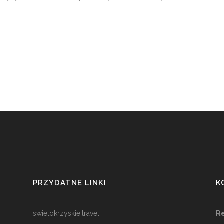
PRZYDATNE LINKI
K
swietokrzyskie.travel
Re