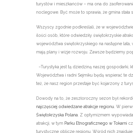
turystów i mieszkańców – ma ona do zaoferowania
noclegowe. Być może to sprawia, że gmina stała 
Wszyscy zgodnie podkreślali, że w województwi
ilości osób, które odwiedziły świętokrzyskie atr
województwa świętokrzyskiego na następne lata, w
mają plany i wizje rozwoju. Zawsze będziemy popi
–Turystyka jest tą dziedziną naszej gospodarki, k
Województwa i radni Sejmiku będą wspierać te dzi
też, że nasz region przestaje być kojarzony z tur
Dowody na to, że zeszłoroczny sezon był rekord
najczęściej odwiedzane atrakcje regionu
. W pierws
Świętokrzyska Polana
. Z optymizmem wypowiadał s
atrakcji, w tym
Parku Etnograficznego w Tokarni
c
turystyczne oblicze regionu. Wśród nich znajduje