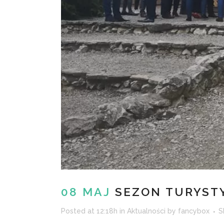
08 MAJ
SEZON TURYST
Posted at 12:18h
in
Aktualności
by
fancybox
S