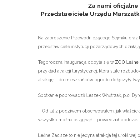
Za nami oficjaln
Przedstawiciele Urzędu Marszałko
Na zaproszenie Przewodniczącego Sejmiku oraz 
przedstawiciele instytucji pozarządowych działają
Tegoroczna inauguracja odbyła się w
ZOO Leśne Z
przykład atrakcji turystycznej, która stale rozbu
atrakcję – do mieszkańców ogrodu dołączyły lwy 
Spotkanie poprowadził Leszek Wnętrzak, p.o. Dyre
– Od lat z podziwem obserwowałem, jak właściciele 
wszystko można osiągnąć – powiedział podczas 
Leśne Zacisze to nie jedyna atrakcja tej urokliwej