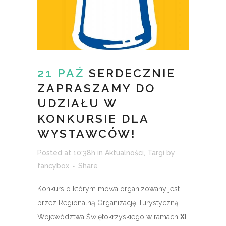
21 PAŹ
SERDECZNIE
ZAPRASZAMY DO
UDZIAŁU W
KONKURSIE DLA
WYSTAWCÓW!
Posted at 10:38h
in
Aktualności
,
Targi
by
fancybox
Share
Konkurs o którym mowa organizowany jest
przez Regionalną Organizację Turystyczną
Województwa Świętokrzyskiego w ramach
XI