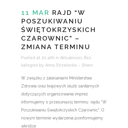
11 MAR
RAJD “W
POSZUKIWANIU
ŚWIĘTOKRZYSKICH
CZAROWNIC” –
ZMIANA TERMINU
Posted at 20:46h
in
Aktualności
,
Bez
kategorii
by
Anna Strzelecka
Share
W związku z zalecaniami Ministerstwa
Zdrowia oraz krajowych służb sanitarnych
dotyczących organizowania imprez
informujemy o przesunięciu terminu rajdu “W
Poszukiwaniu Świętokrzyskich Czarownic”. O
nowym terminie wydarzenia poinformujemy
wkrótce