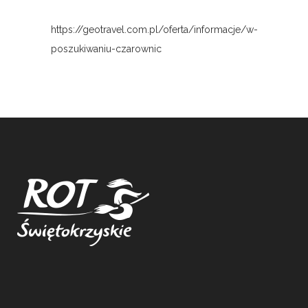
https://geotravel.com.pl/oferta/informacje/w-
poszukiwaniu-czarownic