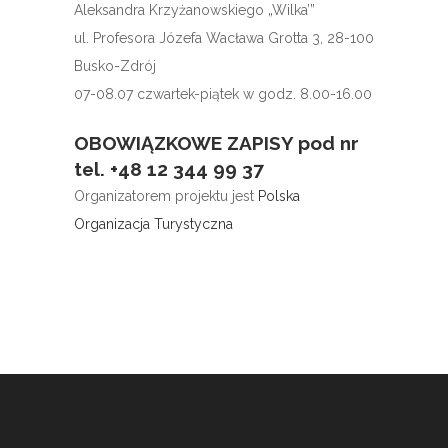
Aleksandra Krzyżanowskiego „Wilka’”
ul. Profesora Józefa Wacława Grotta 3, 28-100
Busko-Zdrój
07-08.07 czwartek-piątek w godz. 8.00-16.00
OBOWIĄZKOWE ZAPISY pod nr
tel. +48 12 344 99 37
Organizatorem projektu jest
Polska
Organizacja Turystyczna