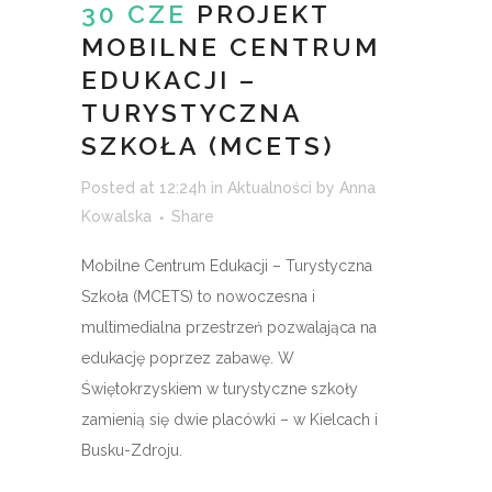
30 CZE
PROJEKT
MOBILNE CENTRUM
EDUKACJI –
TURYSTYCZNA
SZKOŁA (MCETS)
Posted at 12:24h
in
Aktualności
by
Anna
Kowalska
Share
Mobilne Centrum Edukacji – Turystyczna
Szkoła (MCETS) to nowoczesna i
multimedialna przestrzeń pozwalająca na
edukację poprzez zabawę. W
Świętokrzyskiem w turystyczne szkoły
zamienią się dwie placówki – w Kielcach i
Busku-Zdroju.