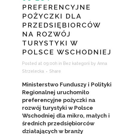
PREFERENCYJNE
POŻYCZKI DLA
PRZEDSIĘBIORCÓW
NA ROZWÓJ
TURYSTYKI W
POLSCE WSCHODNIEJ
Posted at 09:00h
in
Bez kategorii
by
Anna
Strzelecka
Share
Ministerstwo Funduszy i Polityki
Regionalnej uruchomiło
preferencyjne pożyczki na
rozwój turystyki w Polsce
Wschodniej dla mikro, małych i
średnich przedsiębiorców
działających w branży