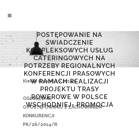
POSTĘPOWANIE NA
ŚWIADCZENIE
KOMPLEKSOWYCH USŁUG
CATERINGOWYCH NA
POTRZEBY REGIONALNYCH
KONFERENCJI PRASOWYCH
W RAMACH REALIZACJI
Kielce dnia 16.10.2014 r.
PROJEKTU TRASY
ROWEROWE W POLSCE
OGŁOSZENIE
WSCHODNIEJ- PROMOCJA
O POSTĘPOWANIU Z ZACHOWANIEM
KONKURENCJI
PK/26/2014/R