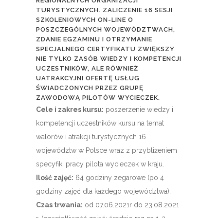
REGIONALNYCH ORGANIZACJI
TURYSTYCZNYCH. ZALICZENIE 16 SESJI
SZKOLENIOWYCH ON-LINE O
POSZCZEGÓLNYCH WOJEWÓDZTWACH,
ZDANIE EGZAMINU I OTRZYMANIE
SPECJALNEGO CERTYFIKATU ZWIĘKSZY
NIE TYLKO ZASÓB WIEDZY I KOMPETENCJI
UCZESTNIKÓW, ALE RÓWNIEŻ
UATRAKCYJNI OFERTĘ USŁUG
ŚWIADCZONYCH PRZEZ GRUPĘ
ZAWODOWĄ PILOTÓW WYCIECZEK.
Cele i zakres kursu:
poszerzenie wiedzy i
kompetencji uczestników kursu na temat
walorów i atrakcji turystycznych 16
województw w Polsce wraz z przybliżeniem
specyfiki pracy pilota wycieczek w kraju.
Ilość zajęć:
64 godziny zegarowe (po 4
godziny zajęć dla każdego województwa).
Czas trwania:
od 07.06.2021r do 23.08.2021