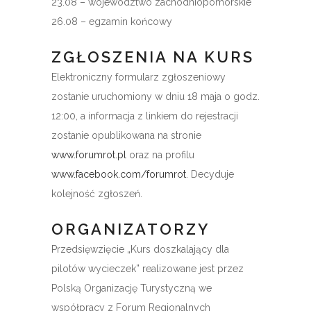
23.08 – województwo zachodniopomorskie
26.08 – egzamin końcowy
ZGŁOSZENIA NA KURS
Elektroniczny formularz zgłoszeniowy
zostanie uruchomiony w dniu 18 maja o godz.
12:00, a informacja z linkiem do rejestracji
zostanie opublikowana na stronie
www.forumrot.pl
oraz na profilu
www.facebook.com/forumrot
. Decyduje
kolejność zgłoszeń.
ORGANIZATORZY
Przedsięwzięcie „Kurs doszkalający dla
pilotów wycieczek” realizowane jest przez
Polską Organizację Turystyczną we
współpracy z Forum Regionalnych