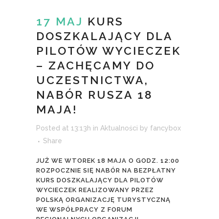
17 MAJ
KURS
DOSZKALAJĄCY DLA
PILOTÓW WYCIECZEK
– ZACHĘCAMY DO
UCZESTNICTWA,
NABÓR RUSZA 18
MAJA!
Posted at 13:13h
in
Aktualności
by
fancybox
Share
JUŻ WE WTOREK 18 MAJA O GODZ. 12:00
ROZPOCZNIE SIĘ NABÓR NA BEZPŁATNY
KURS DOSZKALAJĄCY DLA PILOTÓW
WYCIECZEK REALIZOWANY PRZEZ
POLSKĄ ORGANIZACJĘ TURYSTYCZNĄ
WE WSPÓŁPRACY Z FORUM