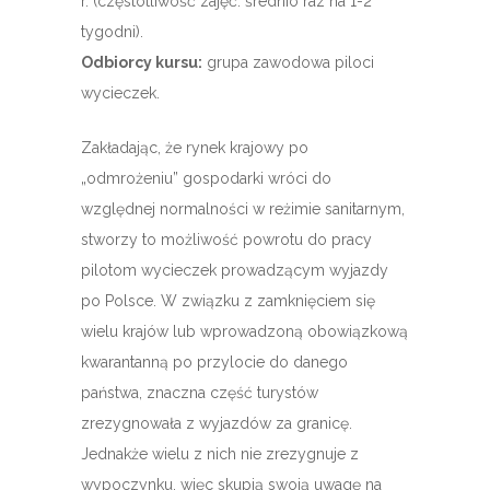
r. (częstotliwość zajęć: średnio raz na 1-2
tygodni).
Odbiorcy kursu:
grupa zawodowa piloci
wycieczek.
Zakładając, że rynek krajowy po
„odmrożeniu” gospodarki wróci do
względnej normalności w reżimie sanitarnym,
stworzy to możliwość powrotu do pracy
pilotom wycieczek prowadzącym wyjazdy
po Polsce. W związku z zamknięciem się
wielu krajów lub wprowadzoną obowiązkową
kwarantanną po przylocie do danego
państwa, znaczna część turystów
zrezygnowała z wyjazdów za granicę.
Jednakże wielu z nich nie zrezygnuje z
wypoczynku, więc skupią swoją uwagę na