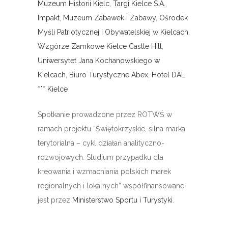
Muzeum Historii Kielc
,
Targi Kielce S.A.
,
Impakt
,
Muzeum Zabawek i Zabawy
,
Ośrodek
Myśli Patriotycznej i Obywatelskiej w Kielcach
,
Wzgórze Zamkowe Kielce Castle Hill
,
Uniwersytet Jana Kochanowskiego w
Kielcach
,
Biuro Turystyczne Abex
,
Hotel DAL
*** Kielce
Spotkanie prowadzone przez ROTWŚ w
ramach projektu “Świętokrzyskie, silna marka
terytorialna – cykl działań analityczno-
rozwojowych. Studium przypadku dla
kreowania i wzmacniania polskich marek
regionalnych i lokalnych” współfinansowane
jest przez
Ministerstwo Sportu i Turystyki
.