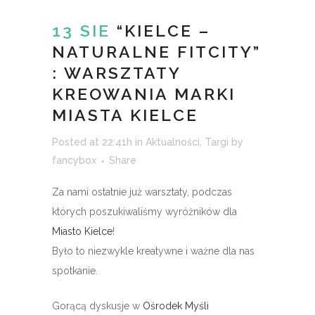
13 SIE
“KIELCE –
NATURALNE FITCITY”
: WARSZTATY
KREOWANIA MARKI
MIASTA KIELCE
Posted at 22:41h
in
Aktualności
,
Targi
by
fancybox
Share
Za nami ostatnie już warsztaty, podczas
których poszukiwaliśmy wyróżników dla
Miasto Kielce
!
Było to niezwykle kreatywne i ważne dla nas
spotkanie.
Gorącą dyskusje w
Ośrodek Myśli