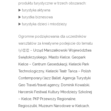
produktu turystyczne w trzech obszarach:
▶️
turystyka aktywna
▶️
turystka biznesowa
▶️
turystyka dzieci i młodzieży
Ogromne podziękowania dla uczestników
warsztatów za kreatywne podejście do tematu
(y)
👏
👏
–
Urząd Marszałkowski Województwa
Świętokrzyskiego
,
Miasto Kielce
,
Geopark
Kielce – Centrum Geoedukacji
,
Kielecki Park
Technologiczny
,
Kielecki Teatr Tańca – Polish
Contemporary/Jazz Ballet
,
Agencja Turystyki
Geo Travel/travel agency
,
Dominik Kowalski
,
Harcerski Festiwal Kultury Młodzieży Szkolnej
– Kielce
,
PKP Przewozy Regionalne
,
Regioszulki
,
Muzeum Narodowe w Kielcach
,