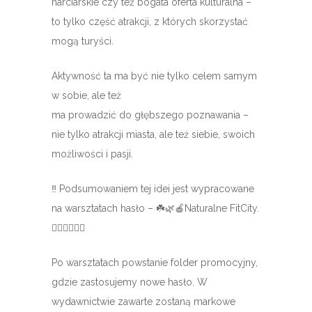
narciarskie czy też bogata oferta kulturalna –
to tylko część atrakcji, z których skorzystać
mogą turyści.
Aktywność ta ma być nie tylko celem samym
w sobie, ale też
ma prowadzić do głębszego poznawania –
nie tylko atrakcji miasta, ale też siebie, swoich
możliwości i pasji.
‼️
Podsumowaniem tej idei jest wypracowane
na warsztatach hasło –
☘️
🌿
🍎
Naturalne FitCity.
🧘‍♀️
🤸‍♀️
🚴‍♂️
Po warsztatach powstanie folder promocyjny,
gdzie zastosujemy nowe hasło. W
wydawnictwie zawarte zostaną markowe