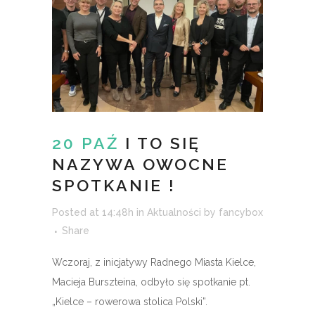
20 PAŹ
I TO SIĘ
NAZYWA OWOCNE
SPOTKANIE !
Posted at 14:48h
in
Aktualności
by
fancybox
Share
Wczoraj, z inicjatywy Radnego Miasta Kielce,
Macieja Burszteina, odbyło się spotkanie pt.
„Kielce – rowerowa stolica Polski”.