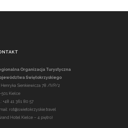
ONTAKT
gionalna Organizacja Turystyczna
ojewództwa Świętokrzyskiego
. Henryka Sienkiewicza 78 /IVP/2
-501
Kielce
l.: +48 41 361 80 57
mail:
rot@swietokrzyskie.travel
Grand Hotel Kielce – 4 piętro)