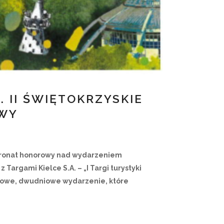
 II ŚWIĘTOKRZYSKIE
OWY
tronat honorowy nad wydarzeniem
 z
Targami Kielce S.A.
– „I Targi turystyki
kowe, dwudniowe wydarzenie, które