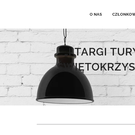
O NAS
CZŁONKOW
„I TARGI TU
ŚWIĘTOKRZYS