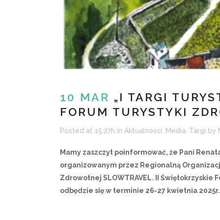
10 MAR
„I TARGI TURY
FORUM TURYSTYKI ZD
Posted at 15:27h
in
Aktualności
,
Media
,
Targi
by
Mamy zaszczyt poinformować, że Pani
Renata
organizowanym przez
Regionalną Organizac
Zdrowotnej SLOWTRAVEL. II Świętokrzyskie F
odbędzie się w terminie 26-27 kwietnia 2025r