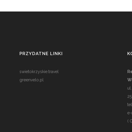
PRZYDATNE LINKI
K
swietokrzyskie.travel
Re
greenvelo.pl
W
ul
25
te
e-
( 