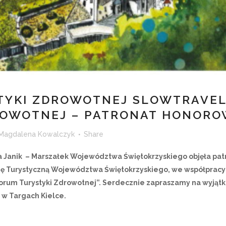
STYKI ZDROWOTNEJ SLOWTRAVEL.
ROWOTNEJ – PATRONAT HONOR
Magdalena Kowalczyk
Share
 Janik – Marszałek Województwa Świętokrzyskiego
objęła pa
ję Turystyczną Województwa Świętokrzyskiego
, we współpracy
orum Turystyki Zdrowotnej”.
Serdecznie zapraszamy na wyjąt
. w Targach Kielce.