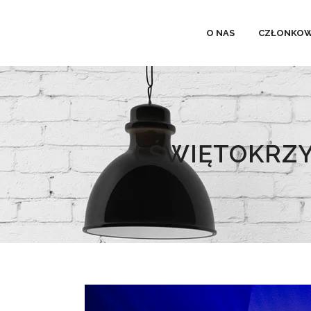
O NAS
CZŁONKOW
I ŚWIĘTOKRZ