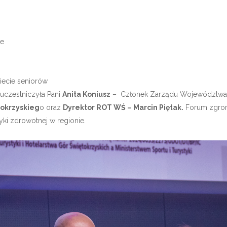
we
iecie seniorów
uczestniczyła Pani
Anita Koniusz
– Członek Zarządu Województwa 
okrzyskieg
o oraz
Dyrektor ROT WŚ – Marcin Piętak.
Forum zgroma
ki zdrowotnej w regionie.