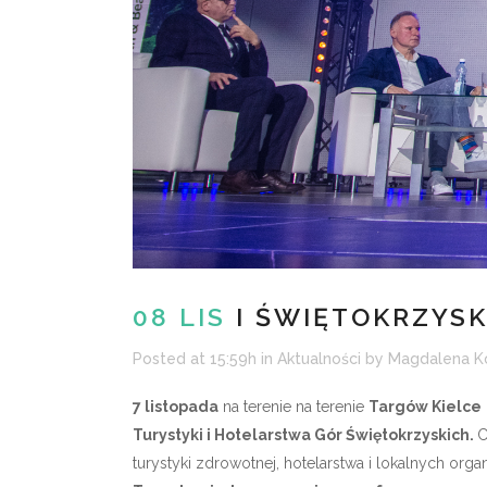
08 LIS
I ŚWIĘTOKRZYSK
Posted at 15:59h
in
Aktualności
by
Magdalena K
7 listopada
na terenie na terenie
Targów Kielce
Turystyki i Hotelarstwa Gór Świętokrzyskich.
C
turystyki zdrowotnej, hotelarstwa i lokalnych organ