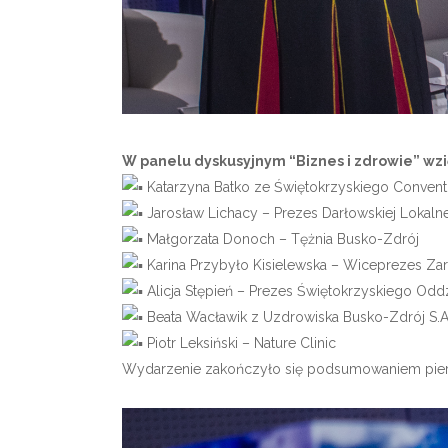
W panelu dyskusyjnym “Biznes i zdrowie” wzię
Katarzyna Batko ze Świętokrzyskiego Convent
Jarosław Lichacy – Prezes Darłowskiej Lokalne
Małgorzata Donoch –
Tężnia Busko-Zdrój
Karina Przybyło Kisielewska – Wiceprezes Zar
Alicja Stępień – Prezes Świętokrzyskiego Odd
Beata Wacławik
z Uzdrowiska Busko-Zdrój S.A
Piotr Leksiński – Nature Clinic
Wydarzenie zakończyło się podsumowaniem pierws