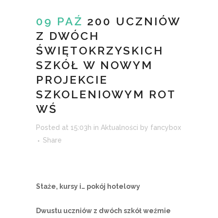
09 PAŹ
200 UCZNIÓW
Z DWÓCH
ŚWIĘTOKRZYSKICH
SZKÓŁ W NOWYM
PROJEKCIE
SZKOLENIOWYM ROT
WŚ
Posted at 15:03h
in
Aktualności
by
fancybox
Share
Staże, kursy i… pokój hotelowy
Dwustu uczniów z dwóch szkół weźmie