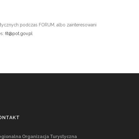
ystycznych podczas FORUM, albo zainteresowani
s:
fit@pot.gov.pl
ONTAKT
gionalna Organizacja Turystyczna