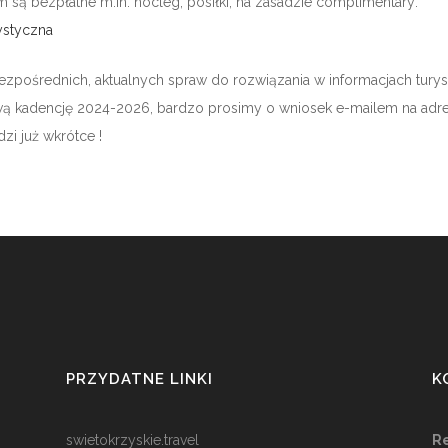
 są bezpłatne m.in. nocleg, posiłki, na zasadzie complimentary:
ystyczna
ezpośrednich, aktualnych spraw do rozwiązania w informacjach tur
ą kadencję 2024-2026, bardzo prosimy o wniosek e-mailem na adre
zi już wkrótce !
PRZYDATNE LINKI
K
swietokrzyskie.travel
Re