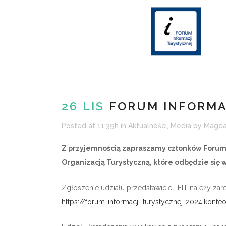
26 LIS
FORUM INFORMAC
Posted at 11:39h
in
Aktualności
,
Media
by
Magda
Z przyjemnością zapraszamy członków Forum 
Organizacją Turystyczną, które odbędzie się w
Zgłoszenie udziału przedstawicieli FIT należy za
https://forum-informacji-turystycznej-2024.konf