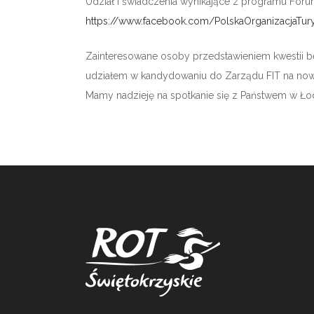
Udział i świadczenia wynikające z programu Forum
https://www.facebook.com/PolskaOrganizacjaTur
Zainteresowane osoby przedstawieniem kwestii b
udziałem w kandydowaniu do Zarządu FIT na now
Mamy nadzieję na spotkanie się z Państwem w Łod