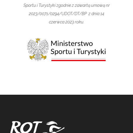
Sportu i Turystyki zgodnie z zawartą umową nr
2023/0071/0294/UDOT/DT/BP z dnia 14
czerwca 2023 roku.