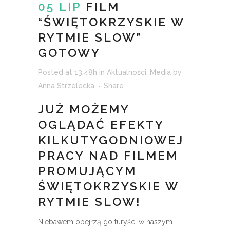
05 LIP
FILM
“ŚWIĘTOKRZYSKIE W
RYTMIE SLOW”
GOTOWY
Posted at 13:48h
in
Aktualności
,
Media
by
Anna Strzelecka
Share
JUŻ MOŻEMY
OGLĄDAĆ EFEKTY
KILKUTYGODNIOWEJ
PRACY NAD FILMEM
PROMUJĄCYM
ŚWIĘTOKRZYSKIE W
RYTMIE SLOW!
Niebawem obejrzą go turyści w naszym