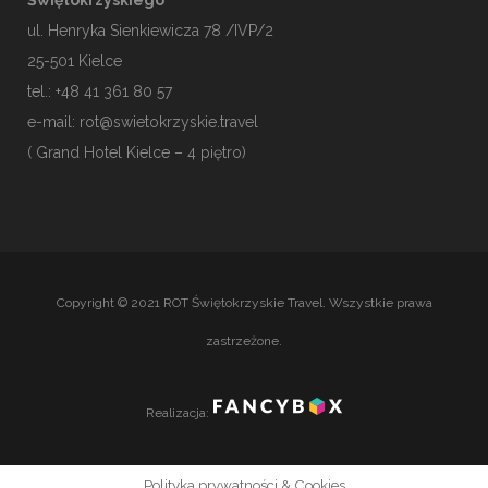
ul. Henryka Sienkiewicza 78 /IVP/2
25-501
Kielce
tel.: +48 41 361 80 57
e-mail:
rot@swietokrzyskie.travel
( Grand Hotel Kielce – 4 piętro)
Copyright © 2021 ROT Świętokrzyskie Travel. Wszystkie prawa
zastrzeżone.
Realizacja:
Polityka prywatności & Cookies