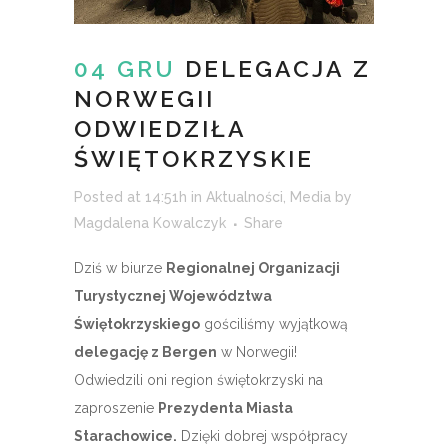
04 GRU
DELEGACJA Z
NORWEGII
ODWIEDZIŁA
ŚWIĘTOKRZYSKIE
Posted at 14:51h
in
Aktualności
,
Media
by
Magdalena Kowalczyk
Share
Dziś w biurze
Regionalnej Organizacji
Turystycznej Województwa
Świętokrzyskiego
gościliśmy wyjątkową
delegację z Bergen
w Norwegii!
Odwiedzili oni region świętokrzyski na
zaproszenie
Prezydenta Miasta
Starachowice.
Dzięki dobrej współpracy