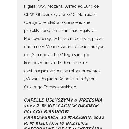
Figara” W.A. Mozarta, „Orfeo ed Euridice”
Ch.W. Glucka, czy „Halka” S. Moniuszki
(wersja wileńska), a także sceniczne
projekty specjalne: m.in. madrygały C.
Monteverdiego w barze mlecznym, pieśni
chóralne F. Mendelssohna w lesie, muzykę
do „Snu nocy letniej” tego samego
kompozytora z udziałem dzieci z
dysfunkcjami wzroku w roli aktorów oraz
„Mozart-Requiem-Karaoke” w reżyserii
Cezarego Tomaszewskiego.
CAPELLĘ USŁYSZYMY 9 WRZEŚNIA
2022 R. W KIELCACH W DAWNYM
PAŁACU BISKUPÓW
KRAKOWSKICH, 10 WRZEŚNIA 2022
R. W KIELCACH W BAZYLICE