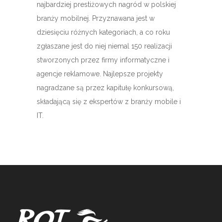
najbardziej prestiżowych nagród w polskiej
branży mobilnej. Przyznawana jest w
dziesięciu różnych kategoriach, a co roku
zgłaszane jest do niej niemal 150 realizacji
stworzonych przez firmy informatyczne i
agencje reklamowe. Najlepsze projekty
nagradzane są przez kapitułę konkursową,
składającą się z ekspertów z branży mobile i
IT.