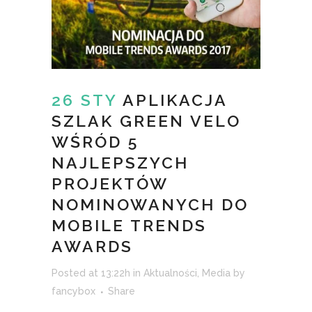
26 STY
APLIKACJA
SZLAK GREEN VELO
WŚRÓD 5
NAJLEPSZYCH
PROJEKTÓW
NOMINOWANYCH DO
MOBILE TRENDS
AWARDS
Posted at 13:22h
in
Aktualności
,
Media
by
fancybox
Share