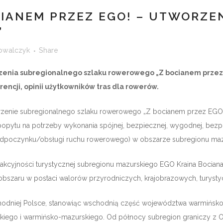
CIANEM PRZEZ EGO! – UTWORZE
”
owalczyk
Share
rzenia subregionalnego szlaku rowerowego „Z bocianem przez
encji, opinii użytkowników tras dla rowerów.
orzenie subregionalnego szlaku rowerowego „Z bocianem przez EGO”
z popytu na potrzeby wykonania spójnej, bezpiecznej, wygodnej, bezpo
mi odpoczynku/obsługi ruchu rowerowego) w obszarze subregionu ma
trakcyjności turystycznej subregionu mazurskiego EGO Kraina Bocian
 obszaru w postaci walorów przyrodniczych, krajobrazowych, turyst
odniej Polsce, stanowiąc wschodnią część województwa warmińsko
skiego i warmińsko-mazurskiego. Od północy subregion graniczy