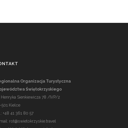
ONTAKT
gionalna Organizacja Turystyczna
ojewództwa Świętokrzyskiego
. Henryka Sienkiewicza 78 /IVP/2
-501
Kielce
l.: +48 41 361 80 57
mail:
rot@swietokrzyskie.travel