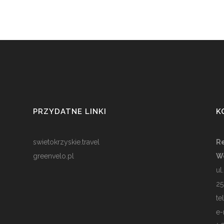
PRZYDATNE LINKI
K
swietokrzyskie.travel
Re
greenvelo.pl
W
ul
25
te
e-