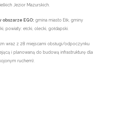
ielkich Jezior Mazurskich.
 w obszarze EGO:
gmina miasto Ełk, gminy
, powiaty: ełcki, olecki, gołdapski.
0 km wraz z 28 miejscami obsługi/odpoczynku
ejącą i planowaną do budową infrastrukturę dla
pokojonym ruchem).