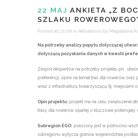
22 MAJ
ANKIETA „Z BO
SZLAKU ROWEROWEGO
Posted at 12:10h
in
Aktualności
by
Magdalena K
Na potrzeby analizy popytu dotyczącej utwo
dotyczącą pozyskania danych w kwestii prefer
Zespół ekspertów na potrzeby projektu pn.: utw
preferencji, opinii na temat tras dla rowerów ora
wraz z infrastrukturą towarzyszącą (tj. miejsca
Opis projektu:
projekt ma na celu zwiększenie a
trasy dla rowerów opartej o kluczowe potencjały
Subregion EGO:
położony jest w północno-wsch
subregionu wytycza granica województwa podla