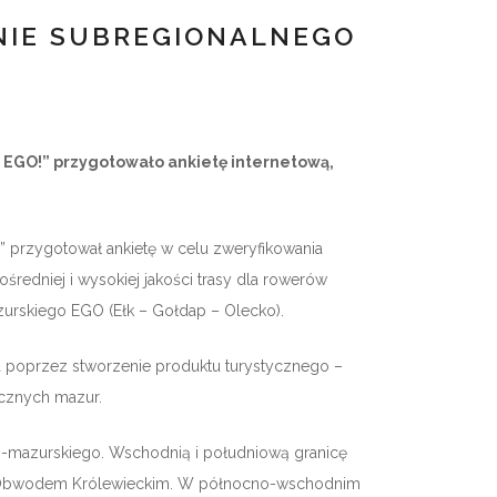
NIE SUBREGIONALNEGO
 EGO!” przygotowało ankietę internetową,
 przygotował ankietę w celu zweryfikowania
średniej i wysokiej jakości trasy dla rowerów
zurskiego EGO (Ełk – Gołdap – Olecko).
a poprzez stworzenie produktu turystycznego –
ycznych mazur.
-mazurskiego. Wschodnią i południową granicę
 z Obwodem Królewieckim. W północno-wschodnim