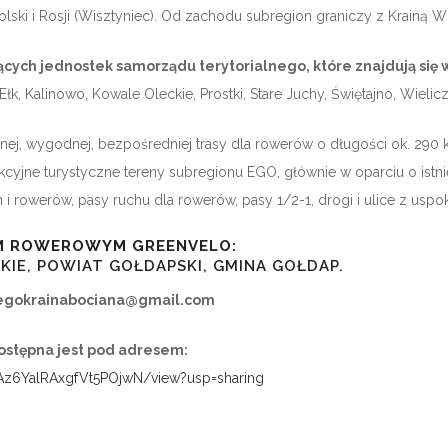
 Polski i Rosji (Wisztyniec). Od zachodu subregion graniczy z Krainą W
ących jednostek samorządu terytorialnego, które znajdują się
łk, Kalinowo, Kowale Oleckie, Prostki, Stare Juchy, Świętajno, Wieliczki
nej, wygodnej, bezpośredniej trasy dla rowerów o długości ok. 29
kcyjne turystyczne tereny subregionu EGO, głównie w oparciu o istni
h i rowerów, pasy ruchu dla rowerów, pasy 1/2-1, drogi i ulice z us
EM ROWEROWYM GREENVELO:
, POWIAT GOŁDAPSKI, GMINA GOŁDAP.
egokrainabociana@gmail.com
ostępna jest pod adresem:
DAz6YalRAxgfVt5POjwN/view?usp=sharing