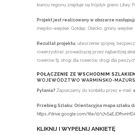
krańcu regionu znajduje się trójstyk granic Litwy,
Projekt jest realizowany w obszarze następuj
miejsko-wiejskie: Gołdap, Olecko, gminy wiejskie: E
Rezultat projektu:
utworzenie spójnej, bezpiecz
rowerzystów), prowadzącej przez najbardziej atra
rowerów (tj. drogi dla rowerów, drogi dla pieszyc
POŁĄCZENIE ZE WSCHODNIM SZLAKI
WOJEWÓDZTWO WARMIŃSKO-MAZURSKIE
Pytania?
Zapraszamy do kontaktu przez e-mail:
Przebieg Szlaku: Orientacyjna mapa szlaku d
https://drive.google.com/file/d/17vS4EJDfhvnH
KLIKNIJ I WYPEŁNIJ ANKIETĘ