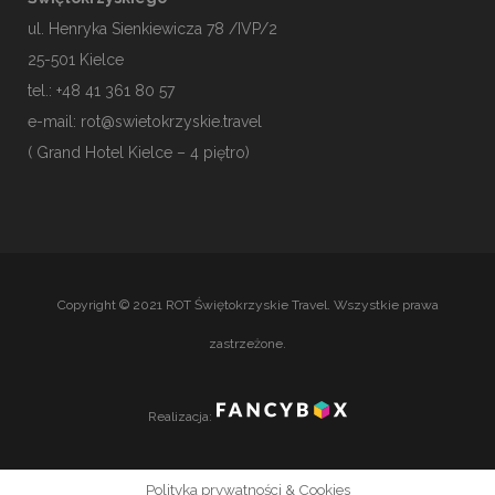
ul. Henryka Sienkiewicza 78 /IVP/2
25-501
Kielce
tel.: +48 41 361 80 57
e-mail:
rot@swietokrzyskie.travel
( Grand Hotel Kielce – 4 piętro)
Copyright © 2021 ROT Świętokrzyskie Travel. Wszystkie prawa
zastrzeżone.
Realizacja:
Polityka prywatności & Cookies