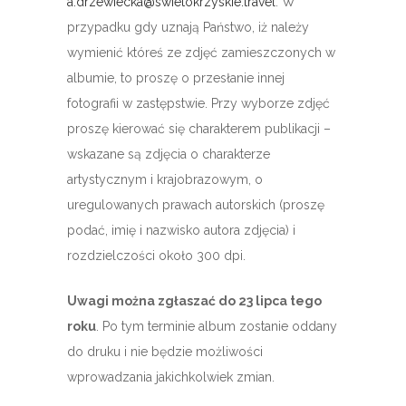
a.drzewiecka@swietokrzyskie.travel
. W
przypadku gdy uznają Państwo, iż należy
wymienić któreś ze zdjęć zamieszczonych w
albumie, to proszę o przesłanie innej
fotografii w zastępstwie. Przy wyborze zdjęć
proszę kierować się charakterem publikacji –
wskazane są zdjęcia o charakterze
artystycznym i krajobrazowym, o
uregulowanych prawach autorskich (proszę
podać, imię i nazwisko autora zdjęcia) i
rozdzielczości około 300 dpi.
Uwagi można zgłaszać do 23 lipca tego
roku
. Po tym terminie album zostanie oddany
do druku i nie będzie możliwości
wprowadzania jakichkolwiek zmian.