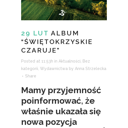
29 LUT
ALBUM
“ŚWIĘTOKRZYSKIE
CZARUJE”
Posted at 11:53h
in
Aktualności
,
Bez
kategorii
,
Wydawnictwa
by
Anna Strzelecka
Share
Mamy przyjemność
poinformować, że
właśnie ukazała się
nowa pozycja