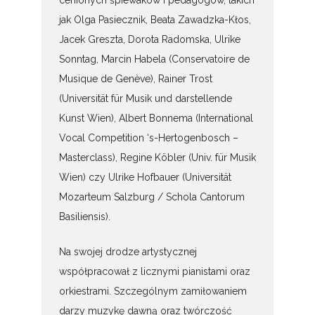
cenionych śpiewaków i pedagogów, takich
jak Olga Pasiecznik, Beata Zawadzka-Kłos,
Jacek Greszta, Dorota Radomska, Ulrike
Sonntag, Marcin Habela (Conservatoire de
Musique de Genève), Rainer Trost
(Universität für Musik und darstellende
Kunst Wien), Albert Bonnema (International
Vocal Competition ‘s-Hertogenbosch –
Masterclass), Regine Köbler (Univ. für Musik
Wien) czy Ulrike Hofbauer (Universität
Mozarteum Salzburg / Schola Cantorum
Basiliensis).
Na swojej drodze artystycznej
współpracował z licznymi pianistami oraz
orkiestrami. Szczególnym zamiłowaniem
darzy muzykę dawną oraz twórczość